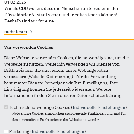
04.02.2025
Wir als CDU wollen, dass die Menschen an Silvester in der
Düsseldorfer Altstadt sicher und friedlich feiern können!
Deshalb sind wir für eine...
mehr lesen
CDU-Fraktion: Unsere Entscheidungen
Wir verwenden Cookies!
zum städtischen Haushalt 2025
Diese Webseite verwendet Cookies, die notwendig sind, um die
18.12.2024
Webseite zu nutzen. Weiterhin verwenden wir Dienste von
Die CDU-Ratsfraktion hat für das nächste Jahr zukunftsweisende
Drittanbietern, die uns helfen, unser Webangebot zu
Haushaltsanträge beschlossen. „Unser Ziel ist, das für Düsseldorf
verbessern (Website-Optimierung). Für die Verwendung
Erreichte zu...
bestimmter Dienste, benötigen wir Ihre Einwilligung. Ihre
Einwilligung können Sie jederzeit widerrufen. Weitere
mehr lesen
Informationen finden Sie in unserer Datenschutzerklärung.
Neue städtische Förderung für das
Technisch notwendige Cookies (
Individuelle Einstellungen
)
Brauchtum
Notwendige Cookies ermöglichen grundlegende Funktionen und sind für
25.04.2024
das einwandfreie Funktionieren der Website notwendig.
Wir als CDU unterstützen das Brauchtum in den Stadtteilen: In
Marketing (
Individuelle Einstellungen
)
2024 und 2025 stellen wir dafür jeweils 100.000 Euro bereit.