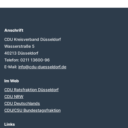
Anschrift
Fußbereich
CDU Kreisverband Düsseldorf
Wasserstraße 5
40213
Düsseldorf
Telefon:
0211 13600-96
E-Mail:
info@cdu-duesseldorf.de
Im Web
CDU Ratsfraktion Düsseldorf
CDU NRW
CDU Deutschlands
CDU/CSU Bundestagsfraktion
Links