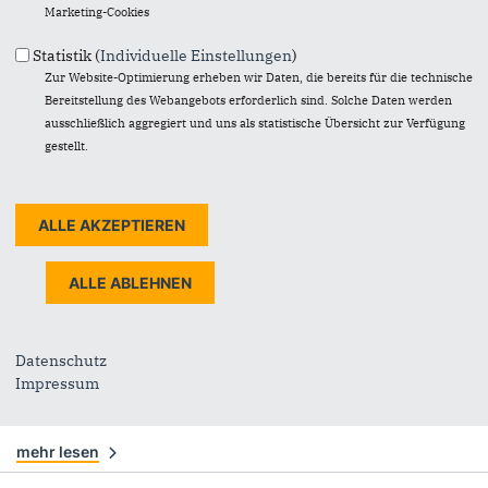
Aus diesem neuen „...
Marketing-Cookies
mehr lesen
Statistik (
Individuelle Einstellungen
)
Zur Website-Optimierung erheben wir Daten, die bereits für die technische
Bereitstellung des Webangebots erforderlich sind. Solche Daten werden
CDU-Erfolg: Düsseldorf stärkt
ausschließlich aggregiert und uns als statistische Übersicht zur Verfügung
Radtourismus
gestellt.
18.03.2024
E
in weiterer Erfolg für die Verkehrs- und Tourismus-Politik der CDU-
Ratsfraktion: Die Stadt wird Mitglied im Verein Radregion Rheinland.
Dies...
mehr lesen
5G-Ausbau geht voran
13.03.2024
Datenschutz
Blitzschnell unterwegs im Mobilfunk: Dafür bauen wir
Impressum
gemeinsam mit der Stadt und den Anbietern das 5G-Netz in
Düsseldorf aus – und machen unsere...
mehr lesen