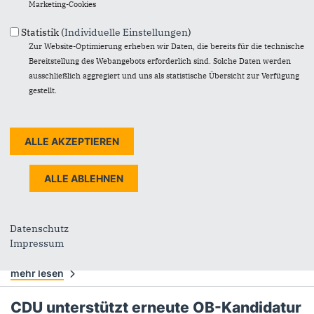
Marketing-Cookies
CDU-Fraktion: Unsere Entscheidungen
Statistik (
Individuelle Einstellungen
)
Zur Website-Optimierung erheben wir Daten, die bereits für die technische
zum städtischen Haushalt 2025
Bereitstellung des Webangebots erforderlich sind. Solche Daten werden
18.12.2024
ausschließlich aggregiert und uns als statistische Übersicht zur Verfügung
Die CDU-Ratsfraktion hat für das nächste Jahr zukunftsweisende
gestellt.
Haushaltsanträge beschlossen. „Unser Ziel ist, das für Düsseldorf
Erreichte zu...
mehr lesen
CDU unterstützt neuen Fördersprint der
Stadt: „Wir bauen für die Mittelschicht“
04.06.2024
Die CDU-Ratsfraktion will in Düsseldorf den Neubau von Miet- und
Datenschutz
Eigentumswohnungen vorantreiben. Profitieren sollen besonders
Impressum
Menschen mit...
mehr lesen
CDU unterstützt erneute OB-Kandidatur