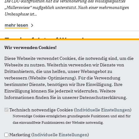
Die CDU-Ratsfraktion hat die Verschönerung des Waldspielplatzes
„Müllerswiese“ maßgeblich unterstützt. Nach einer mehrmonatigen
Umbauphase ist...
mehr lesen
Tussing folgt auf Wensel
17.03.2025
Wir verwenden Cookies!
Bei der CDU-Ratsfraktion gibt es einen Personalwechsel: Ulrich Wensel
Diese Webseite verwendet Cookies, die notwendig sind, um die
legte am vergangenen Freitag sein Ratsmandat nieder. Für ihn hat
Webseite zu nutzen. Weiterhin verwenden wir Dienste von
heute...
Drittanbietern, die uns helfen, unser Webangebot zu
verbessern (Website-Optimierung). Für die Verwendung
mehr lesen
bestimmter Dienste, benötigen wir Ihre Einwilligung. Ihre
Einwilligung können Sie jederzeit widerrufen. Weitere
Asylsuchende: Wir sind für die
Informationen finden Sie in unserer Datenschutzerklärung.
Bezahlkarte
06.02.2025
Technisch notwendige Cookies (
Individuelle Einstellungen
)
Die CDU-Ratsfraktion, Oberbürgermeister Dr. Stephan Keller
Notwendige Cookies ermöglichen grundlegende Funktionen und sind für
und die Stadtverwaltung wollen auch in Düsseldorf die
das einwandfreie Funktionieren der Website notwendig.
Bezahlkarte für Asylsuchende...
Marketing (
Individuelle Einstellungen
)
mehr lesen