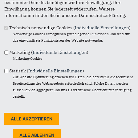
bestimmter Dienste, benötigen wir Ihre Einwilligung. Ihre
Beisitzer im Kreisvorstand, Ratsmitglied
Einwilligung können Sie jederzeit widerrufen. Weitere
Sophienstraße 8
Informationen finden Sie in unserer Datenschutzerklärung.
40597 Düsseldorf
0211 78865000
Technisch notwendige Cookies (
Individuelle Einstellungen
)
thaemer@gmx.de
Notwendige Cookies ermöglichen grundlegende Funktionen und sind für
das einwandfreie Funktionieren der Website notwendig.
vCard
Marketing (
Individuelle Einstellungen
)
Marketing-Cookies
Geburtsdatum
20. September 1984
Statistik (
Individuelle Einstellungen
)
Zur Website-Optimierung erheben wir Daten, die bereits für die technische
Beruf
Bereitstellung des Webangebots erforderlich sind. Solche Daten werden
Diplom-Physiker
ausschließlich aggregiert und uns als statistische Übersicht zur Verfügung
Politische Schwerpunkte
gestellt.
Mitglied des Rates der Landeshauptstadt Düsseldorf
Mitglied im Ausschuss für Gleichstellung
Mitglied im Ausschuss für öffentliche Einrichtungen
Mitglied im Ausschuss für Umweltschutz