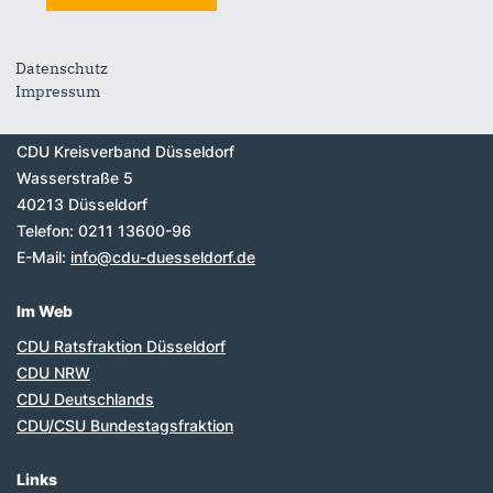
Datenschutz
Impressum
Anschrift
Fußbereich
CDU Kreisverband Düsseldorf
Wasserstraße 5
40213
Düsseldorf
Telefon:
0211 13600-96
E-Mail:
info@cdu-duesseldorf.de
Im Web
CDU Ratsfraktion Düsseldorf
CDU NRW
CDU Deutschlands
CDU/CSU Bundestagsfraktion
Links