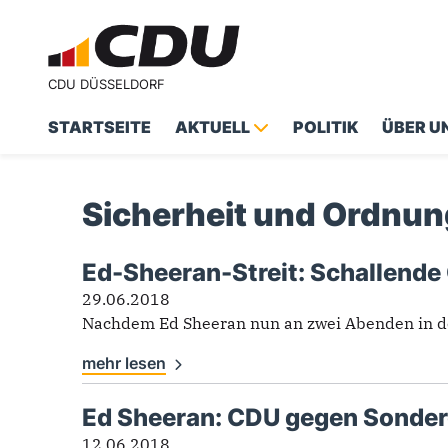
CDU DÜSSELDORF
STARTSEITE
AKTUELL
POLITIK
ÜBER U
Suchformular
Suche
Sicherheit und Ordnun
Ed-Sheeran-Streit: Schallende 
Sicherheit und Ordnun
29.06.2018
Nachdem Ed Sheeran nun an zwei Abenden in der S
mehr lesen
Ed Sheeran: CDU gegen Sonder
12.06.2018