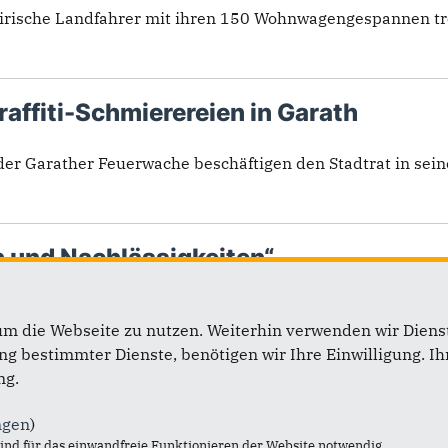
rische Landfahrer mit ihren 150 Wohnwagengespannen trotz
affiti-Schmierereien in Garath
er Garather Feuerwache beschäftigen den Stadtrat in seine
n und Nachlässigkeiten“
ompromisse, so sieht die CDU-Ratsfraktion die Halbzeitbil
um die Webseite zu nutzen. Weiterhin verwenden wir Dienst
 bestimmter Dienste, benötigen wir Ihre Einwilligung. Ihr
ng.
ngen
)
2
3
4
5
6
7
8
9
nd für das einwandfreie Funktionieren der Website notwendig.