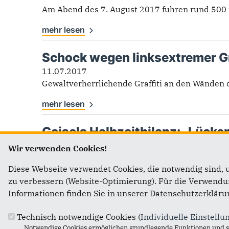
Am Abend des 7. August 2017 fuhren rund 500 i
mehr lesen
Schock wegen linksextremer Gr
11.07.2017
Gewaltverherrlichende Graffiti an den Wänden d
mehr lesen
Geisels Halbzeitbilanz: „Lücke
14.06.2017
Wir verwenden Cookies!
Flickschusterei, wacklige Finanzen und faule K
Diese Webseite verwendet Cookies, die notwendig sind, 
mehr lesen
zu verbessern (Website-Optimierung). Für die Verwendung
Informationen finden Sie in unserer Datenschutzerkläru
Seiten
Technisch notwendige Cookies (
Individuelle Einstellu
…
Notwendige Cookies ermöglichen grundlegende Funktionen und si