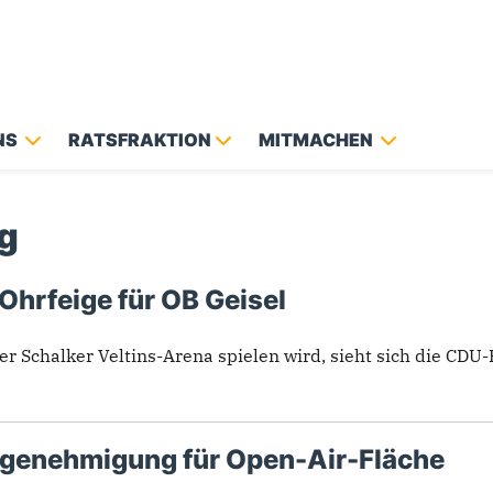
NS
RATSFRAKTION
MITMACHEN
g
Ohrfeige für OB Geisel
g
chalker Veltins-Arena spielen wird, sieht sich die CDU-Rat
genehmigung für Open-Air-Fläche