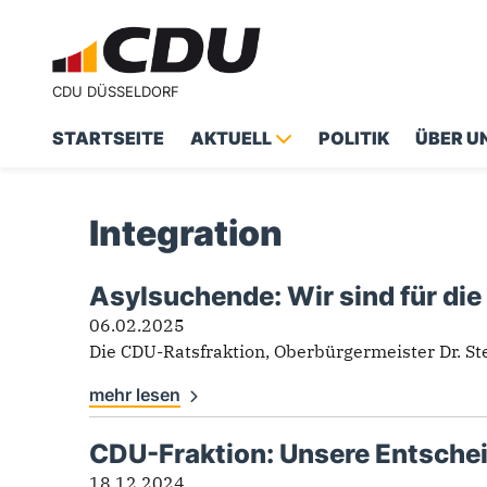
CDU DÜSSELDORF
STARTSEITE
AKTUELL
POLITIK
ÜBER U
Suchformular
Suche
Integration
Asylsuchende: Wir sind für die
Integration
06.02.2025
Die CDU-Ratsfraktion, Oberbürgermeister Dr. St
mehr lesen
CDU-Fraktion: Unsere Entsche
18.12.2024