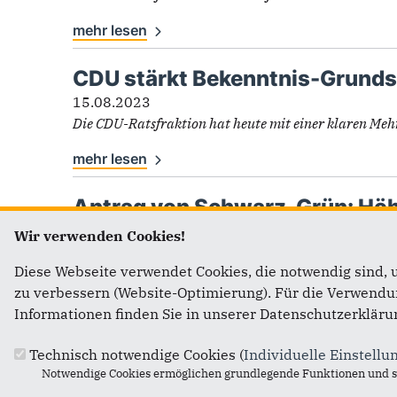
mehr lesen
CDU stärkt Bekenntnis-Grund
15.08.2023
Die CDU-Ratsfraktion hat heute mit einer klaren Mehr
mehr lesen
Antrag von Schwarz-Grün: Hö
16.06.2023
Wir verwenden Cookies!
Die von CDU und BÜNDNIS 90/DIE GRÜNEN beantragten
Diese Webseite verwendet Cookies, die notwendig sind, 
mehr lesen
zu verbessern (Website-Optimierung). Für die Verwendung
Informationen finden Sie in unserer Datenschutzerkläru
Seiten
Technisch notwendige Cookies (
Individuelle Einstellu
Notwendige Cookies ermöglichen grundlegende Funktionen und si