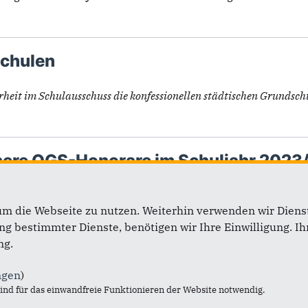
schulen
heit im Schulausschuss die konfessionellen städtischen Grundschul
here OGS-Honorare im Schuljahr 202
 höheren Honorare für Fachkräfte in der Offenen Ganztagsschule
um die Webseite zu nutzen. Weiterhin verwenden wir Dienst
 bestimmter Dienste, benötigen wir Ihre Einwilligung. Ihr
ng.
ngen
)
1
2
3
4
5
nd für das einwandfreie Funktionieren der Website notwendig.