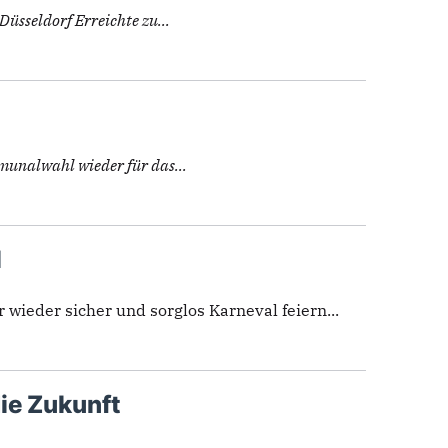
üsseldorf Erreichte zu...
munalwahl wieder für das...
l
wieder sicher und sorglos Karneval feiern...
die Zukunft