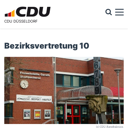
Togg
CDU DÜSSELDORF
Suchformular
Suche
Bezirksvertretung 10
(c) CDU-Ratsfraktion