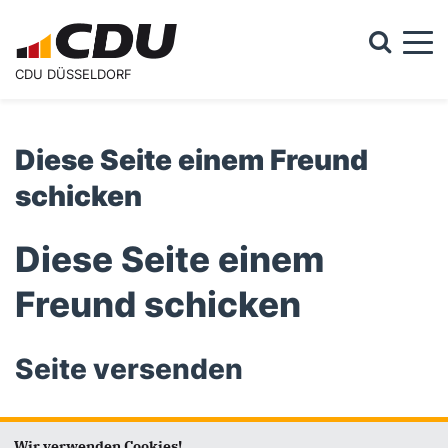
Togg
CDU DÜSSELDORF
Suchformular
Suche
Diese Seite einem Freund
schicken
Diese Seite einem
Freund schicken
Seite versenden
Vielen Dank, dass Sie die Inhalte unserer Homepage
Wir verwenden Cookies!
weiterempfehlen.