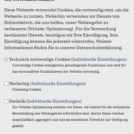
Diese Webseite verwendet Cookies, die notwendig sind, um die
Anmerkung: Ihre E-Mail-Adresse wird benötigt um die
Webseite zu nutzen. Weiterhin verwenden wir Dienste von
Personen, denen Sie die Seite weiterempfehlen, zu
Drittanbietern, die uns helfen, unser Webangebot zu
informieren, von wem die Empfehlung kommt, und dass es
verbessern (Website-Optimierung). Für die Verwendung
kein Spam ist.
bestimmter Dienste, benötigen wir Ihre Einwilligung. Ihre
Das mit * gekennzeichnete Feld ist ein Pflichtfeld.
Einwilligung können Sie jederzeit widerrufen. Weitere
Informationen finden Sie in unserer Datenschutzerklärung.
Eigene E-Mail-Adresse
*
Technisch notwendige Cookies (
Individuelle Einstellungen
)
Notwendige Cookies ermöglichen grundlegende Funktionen und sind für
das einwandfreie Funktionieren der Website notwendig.
Eigener Name
*
Marketing (
Individuelle Einstellungen
)
Marketing-Cookies
Senden an
*
Statistik (
Individuelle Einstellungen
)
Zur Website-Optimierung erheben wir Daten, die bereits für die technische
Bereitstellung des Webangebots erforderlich sind. Solche Daten werden
ausschließlich aggregiert und uns als statistische Übersicht zur Verfügung
gestellt.