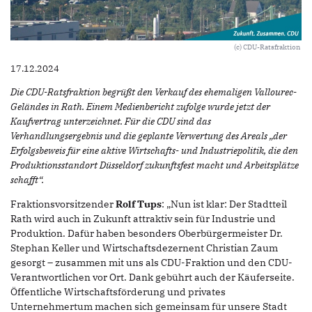
(c) CDU-Ratsfraktion
17.12.2024
Die CDU-Ratsfraktion begrüßt den Verkauf des ehemaligen Vallourec-
Geländes in Rath. Einem Medienbericht zufolge wurde jetzt der
Kaufvertrag unterzeichnet. Für die CDU sind das
Verhandlungsergebnis und die geplante Verwertung des Areals „der
Erfolgsbeweis für eine aktive Wirtschafts- und Industriepolitik, die den
Produktionsstandort Düsseldorf zukunftsfest macht und Arbeitsplätze
schafft“.
Fraktionsvorsitzender
Rolf Tups
: „Nun ist klar: Der Stadtteil
Rath wird auch in Zukunft attraktiv sein für Industrie und
Produktion. Dafür haben besonders Oberbürgermeister Dr.
Stephan Keller und Wirtschaftsdezernent Christian Zaum
gesorgt – zusammen mit uns als CDU-Fraktion und den CDU-
Verantwortlichen vor Ort. Dank gebührt auch der Käuferseite.
Öffentliche Wirtschaftsförderung und privates
Unternehmertum machen sich gemeinsam für unsere Stadt