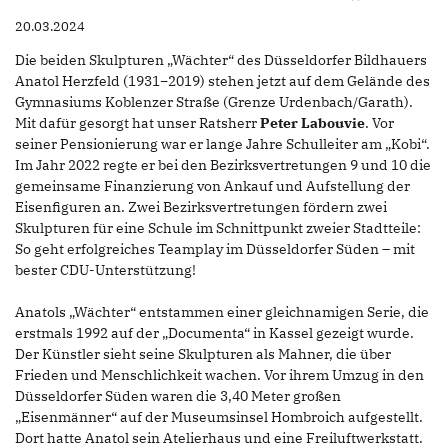
20.03.2024
Die beiden Skulpturen „Wächter“ des Düsseldorfer Bildhauers
Anatol Herzfeld (1931−2019) stehen jetzt auf dem Gelände des
Gymnasiums Koblenzer Straße (Grenze Urdenbach/Garath).
Mit dafür gesorgt hat unser Ratsherr
Peter Labouvie
. Vor
seiner Pensionierung war er lange Jahre Schulleiter am „Kobi“.
Im Jahr 2022 regte er bei den Bezirksvertretungen 9 und 10 die
gemeinsame Finanzierung von Ankauf und Aufstellung der
Eisenfiguren an. Zwei Bezirksvertretungen fördern zwei
Skulpturen für eine Schule im Schnittpunkt zweier Stadtteile:
So geht erfolgreiches Teamplay im Düsseldorfer Süden – mit
bester CDU-Unterstützung!
Anatols „Wächter“ entstammen einer gleichnamigen Serie, die
erstmals 1992 auf der „Documenta“ in Kassel gezeigt wurde.
Der Künstler sieht seine Skulpturen als Mahner, die über
Frieden und Menschlichkeit wachen. Vor ihrem Umzug in den
Düsseldorfer Süden waren die 3,40 Meter großen
„Eisenmänner“ auf der Museumsinsel Hombroich aufgestellt.
Dort hatte Anatol sein Atelierhaus und eine Freiluftwerkstatt.