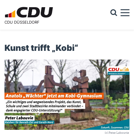
Togg
CDU DÜSSELDORF
Suchformular
Suche
Kunst trifft „Kobi“
(c) Peter Labouvie