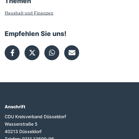
Themen
Haushalt und Finanzen
Empfehlen Sie uns!
Anschrift
Fußbereich
CDU Kreisverband Düsseldorf
Wasserstraße 5
40213
Düsseldorf
Telefon:
0211 13600-96