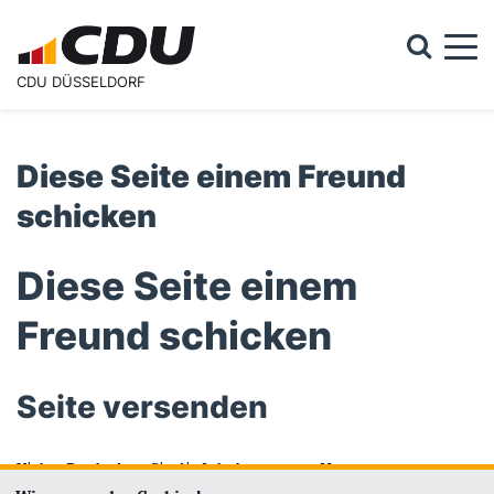
Togg
CDU DÜSSELDORF
Suchformular
Suche
Diese Seite einem Freund
schicken
Diese Seite einem
Freund schicken
Seite versenden
Vielen Dank, dass Sie die Inhalte unserer Homepage
weiterempfehlen.