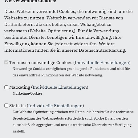
Wir verwenden Cookies!
Anmerkung: Ihre E-Mail-Adresse wird benötigt um die
Diese Webseite verwendet Cookies, die notwendig sind, um die
Personen, denen Sie die Seite weiterempfehlen, zu
Webseite zu nutzen. Weiterhin verwenden wir Dienste von
informieren, von wem die Empfehlung kommt, und dass es
Drittanbietern, die uns helfen, unser Webangebot zu
kein Spam ist.
verbessern (Website-Optimierung). Für die Verwendung
bestimmter Dienste, benötigen wir Ihre Einwilligung. Ihre
Das mit * gekennzeichnete Feld ist ein Pflichtfeld.
Einwilligung können Sie jederzeit widerrufen. Weitere
Informationen finden Sie in unserer Datenschutzerklärung.
Eigene E-Mail-Adresse
*
Technisch notwendige Cookies (
Individuelle Einstellungen
)
Notwendige Cookies ermöglichen grundlegende Funktionen und sind für
Eigener Name
*
das einwandfreie Funktionieren der Website notwendig.
Marketing (
Individuelle Einstellungen
)
Marketing-Cookies
Senden an
*
Statistik (
Individuelle Einstellungen
)
Zur Website-Optimierung erheben wir Daten, die bereits für die technische
Bereitstellung des Webangebots erforderlich sind. Solche Daten werden
ausschließlich aggregiert und uns als statistische Übersicht zur Verfügung
gestellt.