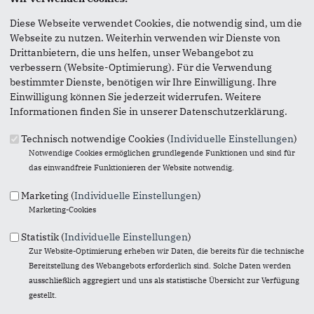
Diese Webseite verwendet Cookies, die notwendig sind, um die
Anmerkung: Ihre E-Mail-Adresse wird benötigt um die
Webseite zu nutzen. Weiterhin verwenden wir Dienste von
Personen, denen Sie die Seite weiterempfehlen, zu
Drittanbietern, die uns helfen, unser Webangebot zu
informieren, von wem die Empfehlung kommt, und dass es
verbessern (Website-Optimierung). Für die Verwendung
kein Spam ist.
bestimmter Dienste, benötigen wir Ihre Einwilligung. Ihre
Das mit * gekennzeichnete Feld ist ein Pflichtfeld.
Einwilligung können Sie jederzeit widerrufen. Weitere
Informationen finden Sie in unserer Datenschutzerklärung.
Eigene E-Mail-Adresse
*
Technisch notwendige Cookies (
Individuelle Einstellungen
)
Notwendige Cookies ermöglichen grundlegende Funktionen und sind für
das einwandfreie Funktionieren der Website notwendig.
Eigener Name
*
Marketing (
Individuelle Einstellungen
)
Marketing-Cookies
Senden an
*
Statistik (
Individuelle Einstellungen
)
Zur Website-Optimierung erheben wir Daten, die bereits für die technische
Bereitstellung des Webangebots erforderlich sind. Solche Daten werden
ausschließlich aggregiert und uns als statistische Übersicht zur Verfügung
gestellt.