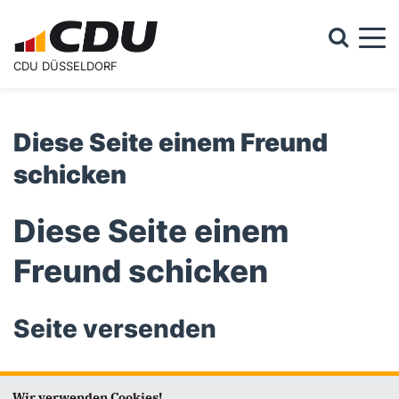
Togg
CDU DÜSSELDORF
Suchformular
Suche
Diese Seite einem Freund
schicken
Diese Seite einem
Freund schicken
Seite versenden
Vielen Dank, dass Sie die Inhalte unserer Homepage
Wir verwenden Cookies!
weiterempfehlen.